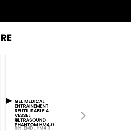
DRE
GEL MEDICAL
DISPOSITIF CMED
ENTRAINEMENT
ALPHA
REUTILISABLE 4
VESSEL
ULTRASOUND
COSINUSS
PHANTOM HM4.0
Réf. EMD_HM4.0
Réf. EMD_CMED