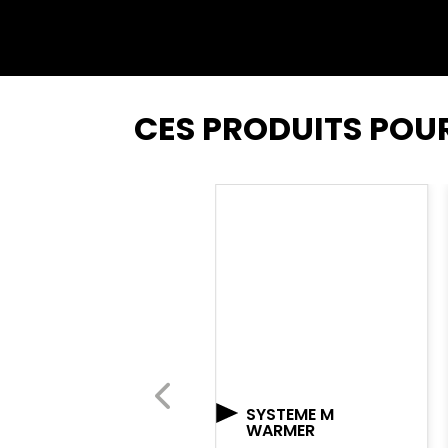
CES PRODUITS POU
GARROT SOF®
TACTICAL ENFANT
TACMED
SYSTEME M
WARMER
Réf. EMD_SOFTT-XS