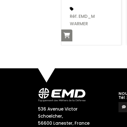
Réf. EMD_M
WARMER
NOU
Tél 
536 Avenue Victor
Schoelcher,
56600 Lanester, France