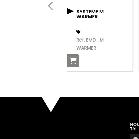
TACMED
SYSTEME M
WARMER
Réf. EMD_SOFTT-XS
Réf. EMD_M
WARMER
NOU
Tél 