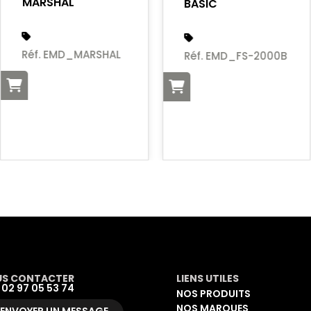
MARSHAL
BASIC
Réf. EMD_MARSHAL
Réf. EMD_FS-2000B
S CONTACTER
LIENS UTILES
: 02 97 05 53 74
NOS PRODUITS
NOS MARQUES