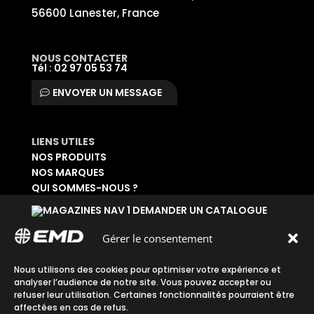
56600 Lanester, France
NOUS CONTACTER
Tél : 02 97 05 53 74
ENVOYER UN MESSAGE
LIENS UTILES
NOS PRODUITS
NOS MARQUES
QUI SOMMES-NOUS ?
DEMANDER UN CATALOGUE
SE CONNECTER À SON ESPACE
DEMANDER UN ACCÈS ADMINISTRATIF
Gérer le consentement
Accueil
|
Plan du site
|
Mentions légales
|
Nous utilisons des cookies pour optimiser votre expérience et
analyser l’audience de notre site. Vous pouvez accepter ou
Confidentialité
|
CGV
refuser leur utilisation. Certaines fonctionnalités pourraient être
affectées en cas de refus.