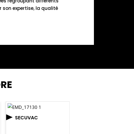
rées regroupant différents
son expertise, la qualité
DRE
SECUVAC
MEPHISTO AVEC
CASQUE ET PORTE
ANTENNES