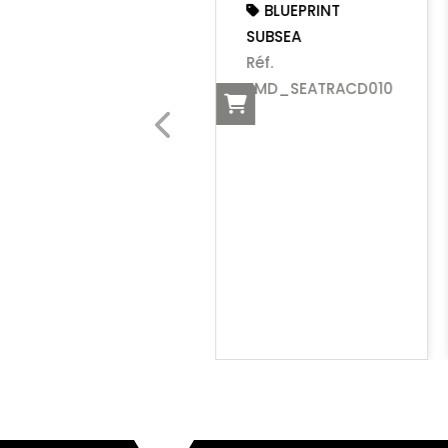
BLUEPRINT
SUBSEA
Réf.
EMD_SEATRACD010
KIT DORSAL POUR
CAIMANO MK4CFV
PRO & SEAL MK1
PRO
SIEL
Réf. EMD_KIT067