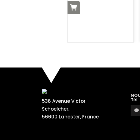
I
NOU
Tél 
536 Avenue Victor
Schoelcher,
56600 Lanester, France