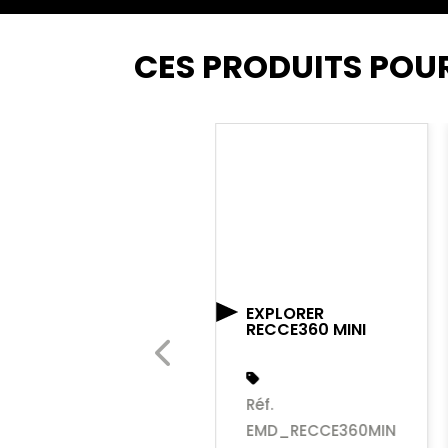
CES PRODUITS POU
EXPLORER
RECCE360 MINI
POULIE GYRO PM
Réf.
HELIX
EMD_RECCE360MIN
Réf. EMD_PUL231