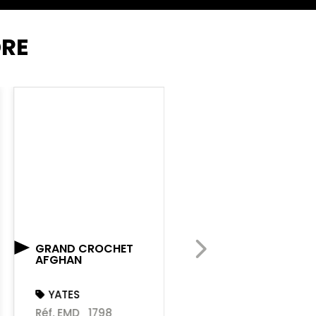
DRE
GRAND CROCHET
SANGLE TEXORA
AFGHAN
TX L WIRE
YATES
HELIX
Réf. EMD_1798
Réf. EMD_TXTX