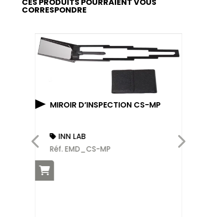
CES PRODUITS POURRAIENT VOUS
CORRESPONDRE
MIROIR D’INSPECTION CS-MP
AL
CO
INN LAB
Réf. EMD_CS-MP
Ré
S