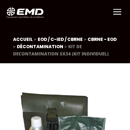
a
ACCUEIL
>
EOD / C-IED / CBRNE
>
CBRNE - EOD
>
DÉCONTAMINATION
> KIT DE
DECONTAMINATION SX34 (KIT INDIVIDUEL)