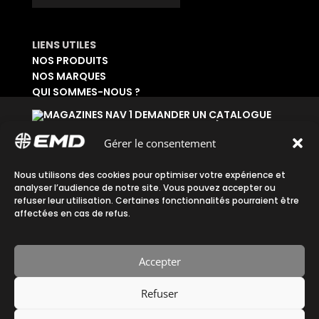
LIENS UTILES
NOS PRODUITS
NOS MARQUES
QUI SOMMES-NOUS ?
DEMANDER UN CATALOGUE
SE CONNECTER À SON ESPACE
DEMANDER UN ACCÈS ADMINISTRATIF
Gérer le consentement
Accueil
|
Plan du site
|
Mentions légales
|
Nous utilisons des cookies pour optimiser votre expérience et
analyser l’audience de notre site. Vous pouvez accepter ou
Confidentialité
|
CGV
refuser leur utilisation. Certaines fonctionnalités pourraient être
affectées en cas de refus.
Accepter
Fait avec ♡ en Bretagne par
Refuser
Breizh tandem