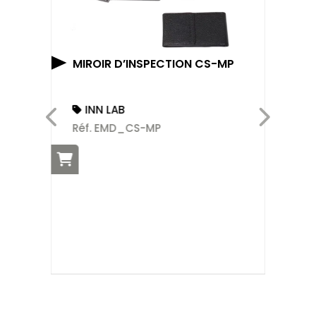
MIROIR D’INSPECTION CS-MP
AL
CO
INN LAB
Réf. EMD_CS-MP
Ré