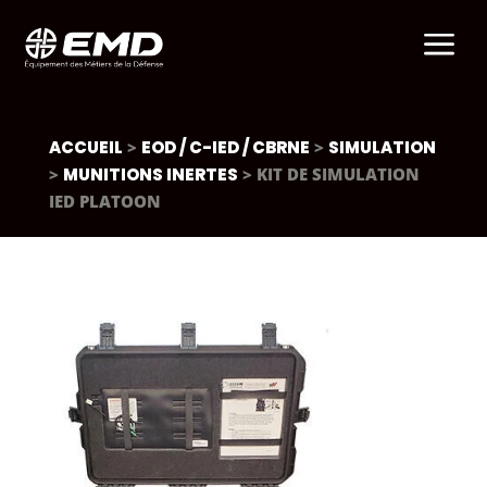
a
ACCUEIL
>
EOD / C-IED / CBRNE
>
SIMULATION
>
MUNITIONS INERTES
> KIT DE SIMULATION
IED PLATOON