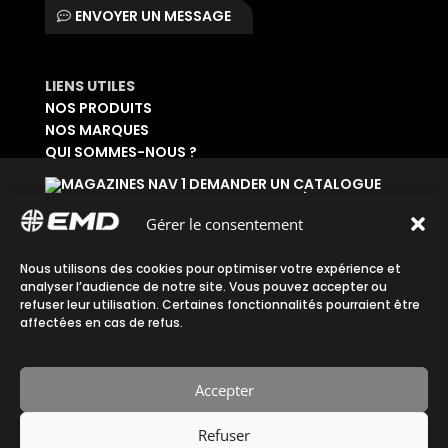
ENVOYER UN MESSAGE
LIENS UTILES
NOS PRODUITS
NOS MARQUES
QUI SOMMES-NOUS ?
DEMANDER UN CATALOGUE
SE CONNECTER À SON ESPACE
DEMANDER UN ACCÈS ADMINISTRATIF
Gérer le consentement
Accueil
|
Plan du site
|
Mentions légales
|
Nous utilisons des cookies pour optimiser votre expérience et
analyser l’audience de notre site. Vous pouvez accepter ou
Confidentialité
|
CGV
refuser leur utilisation. Certaines fonctionnalités pourraient être
affectées en cas de refus.
Accepter
Fait avec ♡ en Bretagne par
Refuser
Breizh tandem