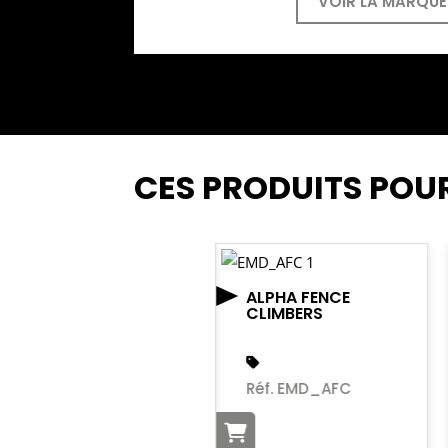
VOIR LA MARQUE
CES PRODUITS POU
ALPHA FENCE
CLIMBERS
Réf. EMD_AFC
POULIE
GYRO PM