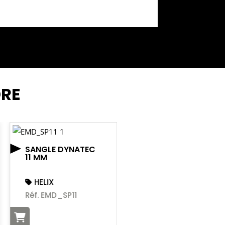
DRE
SANGLE DYNATEC
11 MM
HELIX
Réf. EMD_SP11