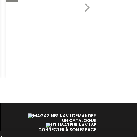
SANGLE DYNATEC
8 MM
HELIX
Réf. EMD_SP08
DEMANDER
UN CATALOGUE
SE
CONNECTER À SON ESPACE
DEMANDER UN