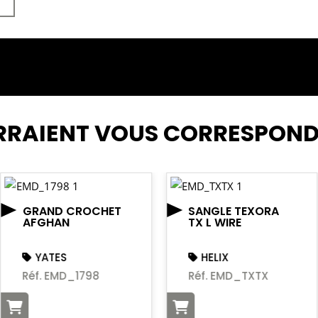
RRAIENT VOUS CORRESPON
GRAND CROCHET
SANGLE TEXORA
AFGHAN
TX L WIRE
YATES
HELIX
Réf. EMD_1798
Réf. EMD_TXTX