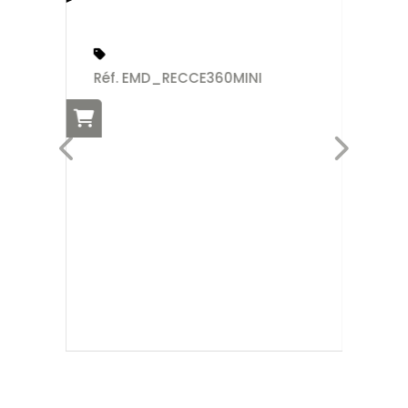
Réf. EMD_RECCE360MINI
DE
Ré