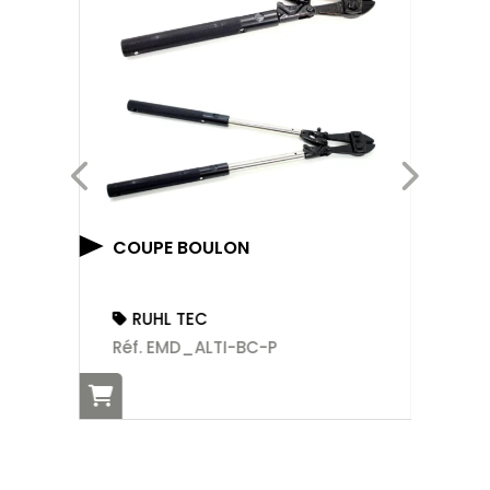
KI
COUPE BOULON
Ré
RUHL TEC
Réf. EMD_ALTI-BC-P