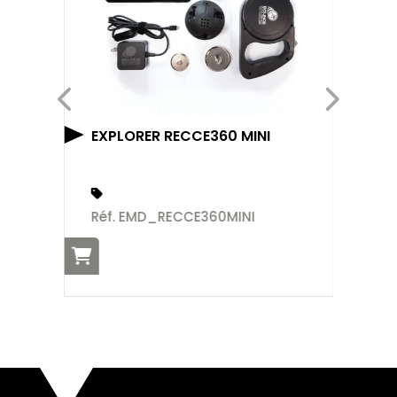
EXPLORER RECCE360 MINI
DE
Réf. EMD_RECCE360MINI
Ré