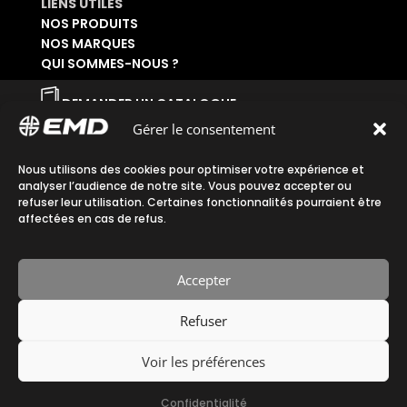
LIENS UTILES
NOS PRODUITS
NOS MARQUES
QUI SOMMES-NOUS ?
DEMANDER UN CATALOGUE
SE CONNECTER À SON ESPACE
Gérer le consentement
DEMANDER UN ACCÈS ADMINISTRATIF
Nous utilisons des cookies pour optimiser votre expérience et
Accueil
|
Plan du site
|
Mentions légales
|
analyser l’audience de notre site. Vous pouvez accepter ou
refuser leur utilisation. Certaines fonctionnalités pourraient être
Confidentialité
|
CGV
affectées en cas de refus.
Accepter
Refuser
Fait avec ♡ en Bretagne par
Breizh tandem
Voir les préférences
Confidentialité