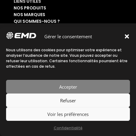
LIENS UTILES
NOS PRODUITS
NOS MARQUES
QUI SOMMES-NOUS ?
DEMANDER UN CATALOGUE
SE CONNECTER À SON ESPACE
Gérer le consentement
DEMANDER UN ACCÈS ADMINISTRATIF
Nous utilisons des cookies pour optimiser votre expérience et
Accueil
|
Plan du site
|
Mentions légales
|
analyser l’audience de notre site. Vous pouvez accepter ou
refuser leur utilisation. Certaines fonctionnalités pourraient être
Confidentialité
|
CGV
affectées en cas de refus.
Accepter
Refuser
Fait avec ♡ en Bretagne par
Breizh tandem
Voir les préférences
Confidentialité