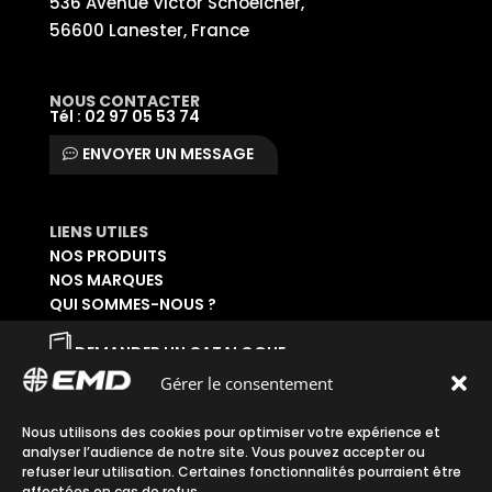
536 Avenue Victor Schoelcher,
56600 Lanester, France
NOUS CONTACTER
Tél : 02 97 05 53 74
ENVOYER UN MESSAGE
LIENS UTILES
NOS PRODUITS
NOS MARQUES
QUI SOMMES-NOUS ?
DEMANDER UN CATALOGUE
SE CONNECTER À SON ESPACE
Gérer le consentement
DEMANDER UN ACCÈS ADMINISTRATIF
Nous utilisons des cookies pour optimiser votre expérience et
Accueil
|
Plan du site
|
Mentions légales
|
analyser l’audience de notre site. Vous pouvez accepter ou
Confidentialité
|
CGV
refuser leur utilisation. Certaines fonctionnalités pourraient être
affectées en cas de refus.