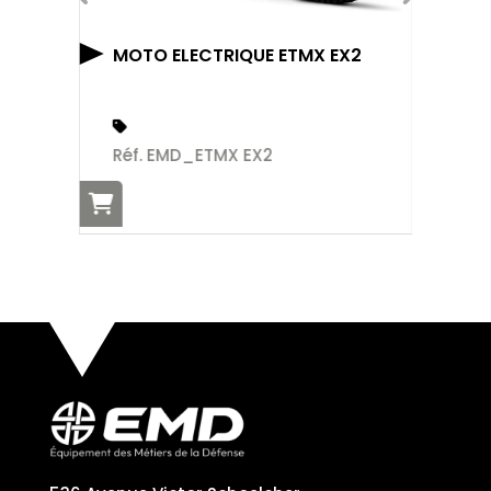
N
MOTO ELECTRIQUE ETMX EX2
Ré
Réf. EMD_ETMX EX2