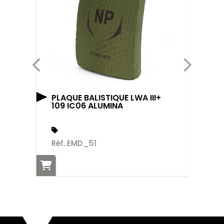
PLAQUE BALISTIQUE LWA III+
PL
109 IC06 ALUMINA
IV
Réf. EMD_51
Ré