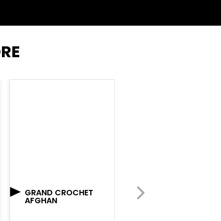
DRE
GRAND CROCHET
SANGLE TEXORA
AFGHAN
TX L WIRE