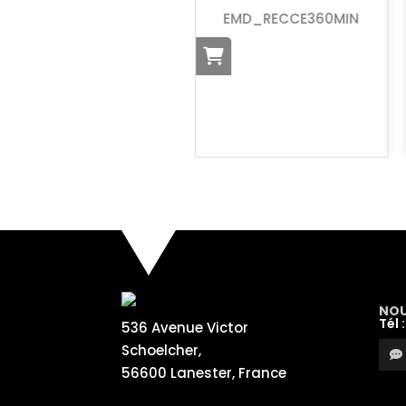
HELIX
EMD_RECCE360MIN
Réf. EMD_PUL231
I
NOU
Tél 
536 Avenue Victor
Schoelcher,
56600 Lanester, France