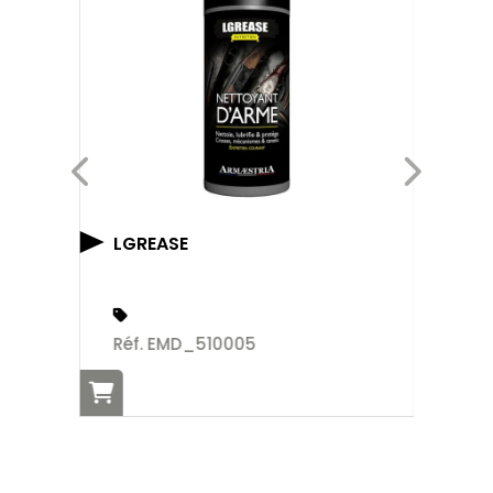
LGREASE
G
Réf. EMD_510005
Ré