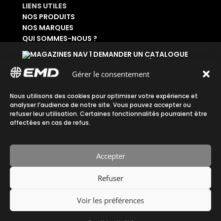
LIENS UTILES
NOS PRODUITS
NOS MARQUES
QUI SOMMES-NOUS ?
DEMANDER UN CATALOGUE
SE CONNECTER À SON ESPACE
DEMANDER UN ACCÈS ADMINISTRATIF
Gérer le consentement
Accueil
|
Plan du site
|
Mentions légales
|
Nous utilisons des cookies pour optimiser votre expérience et
analyser l’audience de notre site. Vous pouvez accepter ou
Confidentialité
|
CGV
refuser leur utilisation. Certaines fonctionnalités pourraient être
affectées en cas de refus.
Accepter
Fait avec ♡ en Bretagne par
Refuser
Breizh tandem
Voir les préférences