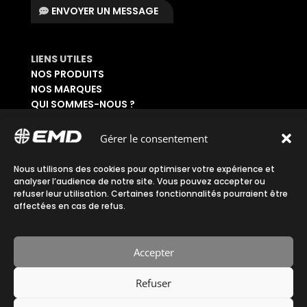
ENVOYER UN MESSAGE
LIENS UTILES
NOS PRODUITS
NOS MARQUES
QUI SOMMES-NOUS ?
DEMANDER UN CATALOGUE
SE CONNECTER À SON ESPACE
Gérer le consentement
DEMANDER UN ACCÈS ADMINISTRATIF
Nous utilisons des cookies pour optimiser votre expérience et
Accueil
|
Plan du site
|
Mentions légales
|
analyser l’audience de notre site. Vous pouvez accepter ou
refuser leur utilisation. Certaines fonctionnalités pourraient être
Confidentialité
|
CGV
affectées en cas de refus.
Accepter
Refuser
Fait avec ♡ en Bretagne par
Breizh tandem