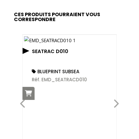
CES PRODUITS POURRAIENT VOUS
CORRESPONDRE
SEATRAC D010
BLUEPRINT SUBSEA
Réf. EMD_SEATRACD010
PE
TA
(
Ré
O
RO