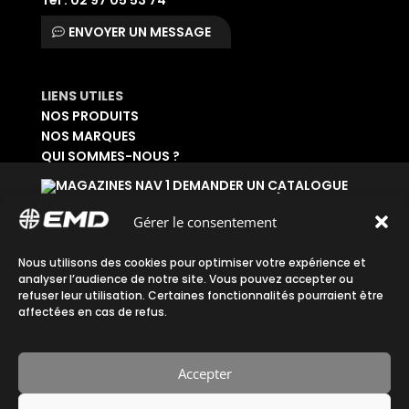
Tél : 02 97 05 53 74
ENVOYER UN MESSAGE
LIENS UTILES
NOS PRODUITS
NOS MARQUES
QUI SOMMES-NOUS ?
DEMANDER UN CATALOGUE
SE CONNECTER À SON ESPACE
DEMANDER UN ACCÈS ADMINISTRATIF
Gérer le consentement
Accueil
|
Plan du site
|
Mentions légales
|
Nous utilisons des cookies pour optimiser votre expérience et
analyser l’audience de notre site. Vous pouvez accepter ou
Confidentialité
|
CGV
refuser leur utilisation. Certaines fonctionnalités pourraient être
affectées en cas de refus.
Accepter
Fait avec ♡ en Bretagne par