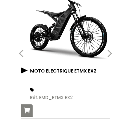
N
MOTO ELECTRIQUE ETMX EX2
Ré
Réf. EMD_ETMX EX2