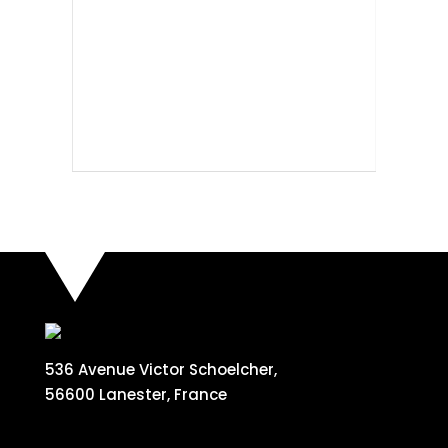
GA
Ré
536 Avenue Victor Schoelcher,
56600 Lanester, France