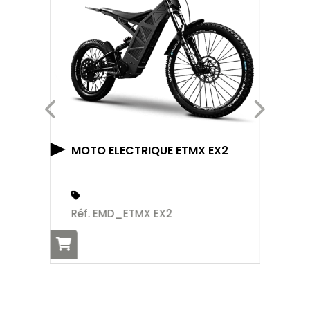
N
MOTO ELECTRIQUE ETMX EX2
Ré
Réf. EMD_ETMX EX2