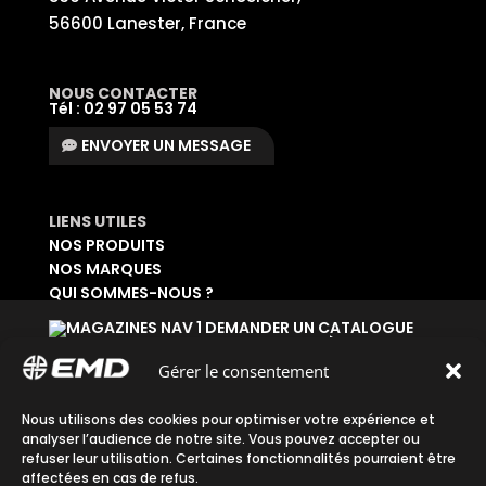
56600 Lanester, France
NOUS CONTACTER
Tél : 02 97 05 53 74
ENVOYER UN MESSAGE
LIENS UTILES
NOS PRODUITS
NOS MARQUES
QUI SOMMES-NOUS ?
DEMANDER UN CATALOGUE
SE CONNECTER À SON ESPACE
DEMANDER UN ACCÈS ADMINISTRATIF
Gérer le consentement
Accueil
|
Plan du site
|
Mentions légales
|
Nous utilisons des cookies pour optimiser votre expérience et
analyser l’audience de notre site. Vous pouvez accepter ou
Confidentialité
|
CGV
refuser leur utilisation. Certaines fonctionnalités pourraient être
affectées en cas de refus.