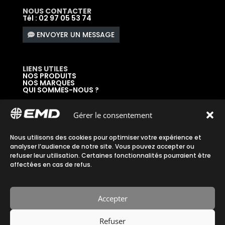
NOUS CONTACTER
Tél : 02 97 05 53 74
ENVOYER UN MESSAGE
LIENS UTILES
NOS PRODUITS
NOS MARQUES
QUI SOMMES-NOUS ?
DEMANDER UN CATALOGUE
SE CONNECTER À SON ESPACE
Gérer le consentement
DEMANDER UN ACCÈS ADMINISTRATIF
Nous utilisons des cookies pour optimiser votre expérience et
Accueil
|
Plan du site
|
Mentions légales
|
analyser l’audience de notre site. Vous pouvez accepter ou
refuser leur utilisation. Certaines fonctionnalités pourraient être
Confidentialité
|
CGV
affectées en cas de refus.
Accepter
Refuser
Fait avec ♡ en Bretagne par